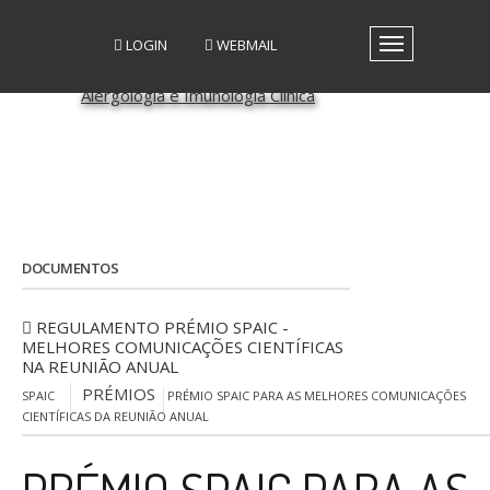
LOGIN
WEBMAIL
Toggle
navigation
A SPAIC
GRUPOS DE INTERESSE
GRUPOS DE TRABALHO
RECURSOS
MEDIA
EVENTOS
DOCUMENTOS
PATROCÍNIO CIENTÍFICO
CONTACTOS
REGULAMENTO PRÉMIO SPAIC -
MELHORES COMUNICAÇÕES CIENTÍFICAS
NA REUNIÃO ANUAL
PRÉMIOS
SPAIC
PRÉMIO SPAIC PARA AS MELHORES COMUNICAÇÕES
CIENTÍFICAS DA REUNIÃO ANUAL