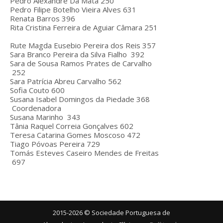
Pedro Alexandre Da Mata
250
Pedro Filipe Botelho Vieira Alves
631
Renata Barros
396
Rita Cristina Ferreira de Aguiar Câmara
251
Rute Magda Eusebio Pereira dos Reis
357
Sara Branco Pereira da Silva Fialho
392
Sara de Sousa Ramos Prates de Carvalho
252
Sara Patrícia Abreu Carvalho
562
Sofia Couto
600
Susana Isabel Domingos da Piedade
368
Coordenadora
Susana Marinho
343
Tânia Raquel Correia Gonçalves
602
Teresa Catarina Gomes Moscoso
472
Tiago Póvoas Pereira
729
Tomás Esteves Caseiro Mendes de Freitas
697
2015-2026 © Sociedade Portuguesa de