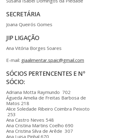
Susana Isabel Domingos da Piedade
SECRETÁRIA
Joana Queirós Gomes
JIP LIGAÇÃO
Ana Vitória Borges Soares
E-mail:
giaalimentar.spaic@gmail.com
SÓCIOS PERTENCENTES E Nº
SÓCIO:
Adriana Motta Raymundo
702
Águeda Amelia de Freitas Barbosa de
Matos
218
Alice Soledade Ribeiro Coimbra Peixoto
253
Ana Castro Neves
548
Ana Cristina Martins Coelho
690
Ana Cristina Silva de Arêde
307
Ana Luisa Pinhal
670