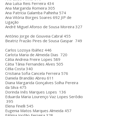
Ana Luísa Reis Ferreira
434
Ana Margarida Romeira
305
Ana Patrícia Galamba Palhinha
574
Ana Vitória Borges Soares
692
JIP de
Ligação
André Miguel Afonso de Sousa Moreira
327
António Jorge de Gouveia Cabral
455
Beatriz Frazão Pires de Sousa Gaspar
749
Carlos Lozoya Ibáñez
446
Carlota Maria de Almeida Dias
720
Cátia Andreia Freire Lopes
589
Cátia Tânia Fernandes Alves
505
Célia Costa
340
Cristiana Sofia Cancela Ferreira
576
Daniela Brandão Abreu
611
Diana Margarida Gonçalves Solha Pereira
da Silva
475
Dorinda Inês Marques Lopes
136
Eduarda Maria Lourenço Vaz Lopes Serôdio
395
Elena Finelli
545
Eugenia Matos Marques Almeida
457
Fátima Jordão Ferreira
328