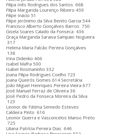
Filipa Inês Rodrigues dos Santos
668
Filipa Margarida Lourenço Ribeiro
459
Filipe Inácio
51
Filipe Jerónimo da Silva Benito Garcia
544
Francisco Alberto Gonçalves Barros
750
Gisela Soares Calado da Fonseca
436
Graça Margarida Saraiva Sampaio Nogueira
317
Helena Maria Falcão Pereira Gonçalves
138
Irina Didenko
406
Isabel Mafra
500
Isabel Rosmaninho
332
Joana Filipa Rodrigues Coelho
723
Joana Queirós Gomes
614
Secretária
João Miguel Henriques Pereira Vieira
677
José Manuel Ferraz de Oliveira
36
José Pedro da Fonseca Moreira da Silva
123
Leonor de Fátima Semedo Esteves
Caldeira Pinto
616
Leonor Guerra e Vasconcelos Manso Preto
725
Liliana Patrícia Pereira Dias
646
Lise Soares Barbosa Brosseron
532