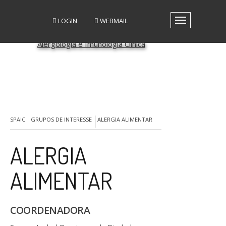
LOGIN
WEBMAIL
Toggle
navigation
A SPAIC
GRUPOS DE INTERESSE
GRUPOS DE TRABALHO
RECURSOS
MEDIA
EVENTOS
SPAIC
GRUPOS DE INTERESSE
ALERGIA ALIMENTAR
PATROCÍNIO CIENTÍFICO
CONTACTOS
ALERGIA
ALIMENTAR
COORDENADORA