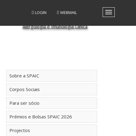
LOGIN
WEBMAIL
Toggle
navigation
A SPAIC
GRUPOS DE INTERESSE
GRUPOS DE TRABALHO
RECURSOS
MEDIA
EVENTOS
Sobre a SPAIC
PATROCÍNIO CIENTÍFICO
CONTACTOS
Corpos Sociais
Para ser sócio
Prémios e Bolsas SPAIC 2026
Projectos