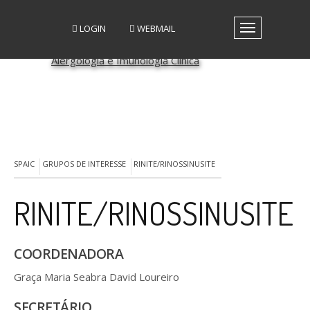
LOGIN
WEBMAIL
Toggle
navigation
A SPAIC
GRUPOS DE INTERESSE
GRUPOS DE TRABALHO
RECURSOS
MEDIA
EVENTOS
SPAIC
GRUPOS DE INTERESSE
RINITE/RINOSSINUSITE
PATROCÍNIO CIENTÍFICO
CONTACTOS
RINITE/RINOSSINUSITE
COORDENADORA
Graça Maria Seabra David Loureiro
SECRETÁRIO