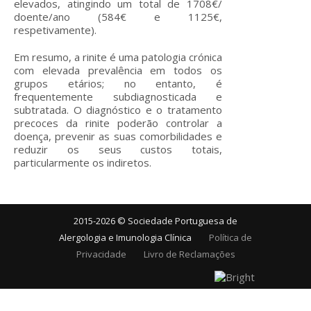
elevados, atingindo um total de 1708€/
doente/ano (584€ e 1125€,
respetivamente).
Em resumo, a rinite é uma patologia crónica
com elevada prevalência em todos os
grupos etários; no entanto, é
frequentemente subdiagnosticada e
subtratada. O diagnóstico e o tratamento
precoces da rinite poderão controlar a
doença, prevenir as suas comorbilidades e
reduzir os seus custos totais,
particularmente os indiretos.
2015-2026 © Sociedade Portuguesa de
Alergologia e Imunologia Clínica
Política de
Privacidade
Livro de Reclamações