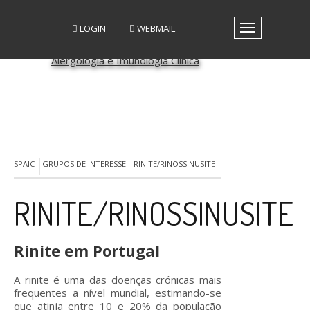
LOGIN
WEBMAIL
Toggle
navigation
A SPAIC
GRUPOS DE INTERESSE
GRUPOS DE TRABALHO
RECURSOS
MEDIA
EVENTOS
SPAIC
GRUPOS DE INTERESSE
RINITE/RINOSSINUSITE
PATROCÍNIO CIENTÍFICO
CONTACTOS
RINITE/RINOSSINUSITE
Rinite em Portugal
A rinite é uma das doenças crónicas mais
frequentes a nível mundial, estimando-se
que atinja entre 10 e 20% da população