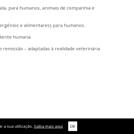
arada, para humanos, animais de companhia e
alergénios e alimentares) para humanos.
rtente humana.
 e remissão – adaptadas à realidade veterinária
r a sua utilização.
Saiba mais aqui
OK