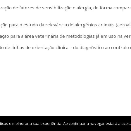
ização de fatores de sensibilização e alergia, de forma comp
ição para o estudo da relevância de alergénios animais (aero
ação para a área veterinária de metodologias já em uso na ve
o de linhas de orientação clínica – do diagnóstico ao controlo
sticas e melhorar a sua experiência. Ao continuar a navegar estará a aceita
gia Clínica
Política de Privacidade
Livro de Reclamações