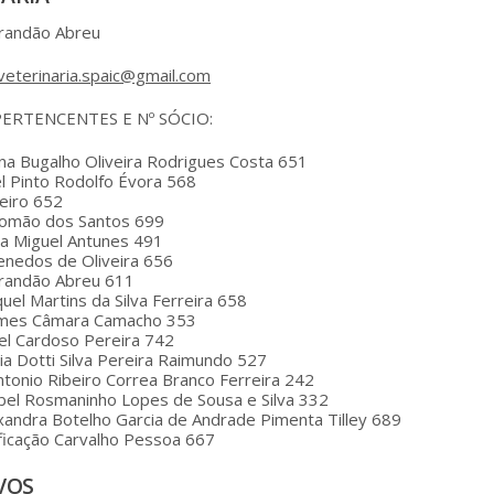
Brandão Abreu
veterinaria.spaic@gmail.com
PERTENCENTES E Nº SÓCIO:
ina Bugalho Oliveira Rodrigues Costa 651
l Pinto Rodolfo Évora 568
eiro 652
Romão dos Santos 699
ia Miguel Antunes 491
enedos de Oliveira 656
Brandão Abreu 611
uel Martins da Silva Ferreira 658
mes Câmara Camacho 353
el Cardoso Pereira 742
ia Dotti Silva Pereira Raimundo 527
tonio Ribeiro Correa Branco Ferreira 242
bel Rosmaninho Lopes de Sousa e Silva 332
xandra Botelho Garcia de Andrade Pimenta Tilley 689
ficação Carvalho Pessoa 667
VOS