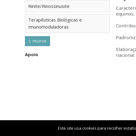
Rinite/Rinossinusite
Caracter
equinos.
Terapêuticas Biológicas e
C
ontribu
Imunomoduladoras
P
adroniz
PROPOR
Elaboraçã
Apoio
nacional.
Este site usa cookies para recolher estatí
2015-2026 © Sociedade Portuguesa de Alergologia e Imunolo