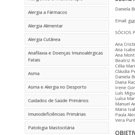
Daniela 
Alergia a Fármacos
Email:
gia
Alergia Alimentar
SÓCIOS 
Alergia Cutânea
Ana Crist
Ana Isabe
Anafilaxia e Doenças Imunoalérgicas
Ana Mont
Fatais
Beatriz 
Célia Mar
Cláudia P
Asma
Daniela 
Diana Raq
Asma e Alergia no Desporto
Irene Go
Luís Migu
Luísa Mar
Cuidados de Saúde Primários
Manuel An
Maria Isa
Imunodeficiências Primárias
Paula Ale
Vera Puri
Patologia Mastocitária
OBJETI