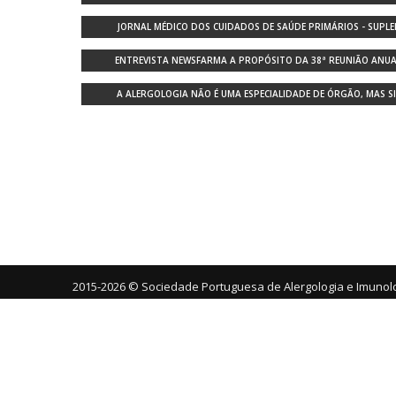
JORNAL MÉDICO DOS CUIDADOS DE SAÚDE PRIMÁRIOS - SUPL
ENTREVISTA NEWSFARMA A PROPÓSITO DA 38ª REUNIÃO ANUA
A ALERGOLOGIA NÃO É UMA ESPECIALIDADE DE ÓRGÃO, MAS S
2015-2026 © Sociedade Portuguesa de Alergologia e Imunolo