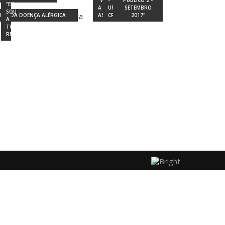
"VENCER
-
PÚBLICO 2 -
"EU
A
URTICÁRIA
SETEMBRO
SOU
IOS DA DOENÇA ALÉRGICA
ASMA"
CRÓNICA
2017"
A
TUA
REDE"