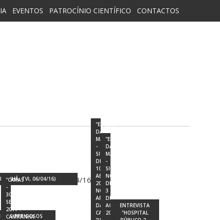
IA
EVENTOS
PATROCÍNIO CIENTÍFICO
CONTACTOS
"EDIÇÃO
DA
MANHÃ
"EDIÇÃO
-
DA
SIC"
MANHÃ
DIA
-
10
SIC
ABRIL
NOTÍCIAS"
ANHÃ, TVI, 06/04/16)
"CARAS
2017
DIA
-
NO
3
30
ARRANQUE
DE
SETEMBRO
DA
AGOSTO
ENTREVISTA
2017":
CAMPANHA
2017
"HOSPITAL
BEIJOS PERIGOSOS
CAMPANHA