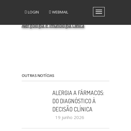
LOGIN
WEBMAIL
Toggle
navigation
A SPAIC
GRUPOS DE INTERESSE
GRUPOS DE TRABALHO
RECURSOS
MEDIA
EVENTOS
PATROCÍNIO CIENTÍFICO
OUTRAS NOTÍCIAS
CONTACTOS
ALERGIA A FÁRMACOS:
DO DIAGNÓSTICO À
DECISÃO CLÍNICA
19 junho 2026