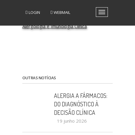
LOGIN
WEBMAIL
Toggle
navigation
A SPAIC
GRUPOS DE INTERESSE
GRUPOS DE TRABALHO
RECURSOS
MEDIA
EVENTOS
PATROCÍNIO CIENTÍFICO
OUTRAS NOTÍCIAS
CONTACTOS
ALERGIA A FÁRMACOS:
DO DIAGNÓSTICO À
DECISÃO CLÍNICA
19 junho 2026