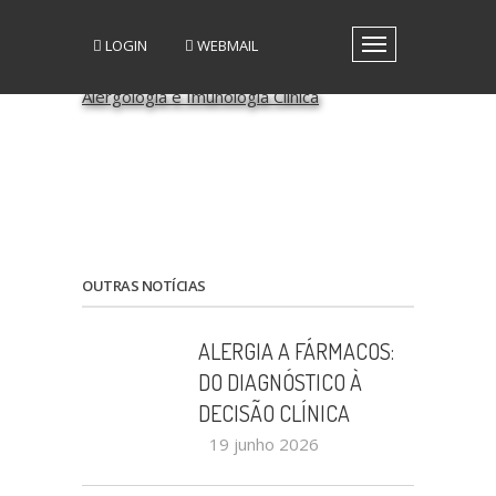
LOGIN
WEBMAIL
Toggle
navigation
A SPAIC
GRUPOS DE INTERESSE
GRUPOS DE TRABALHO
RECURSOS
MEDIA
EVENTOS
PATROCÍNIO CIENTÍFICO
OUTRAS NOTÍCIAS
CONTACTOS
ALERGIA A FÁRMACOS:
DO DIAGNÓSTICO À
DECISÃO CLÍNICA
19 junho 2026