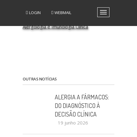
LOGIN
WEBMAIL
Toggle
navigation
A SPAIC
GRUPOS DE INTERESSE
GRUPOS DE TRABALHO
RECURSOS
MEDIA
EVENTOS
PATROCÍNIO CIENTÍFICO
OUTRAS NOTÍCIAS
CONTACTOS
ALERGIA A FÁRMACOS:
DO DIAGNÓSTICO À
DECISÃO CLÍNICA
19 junho 2026