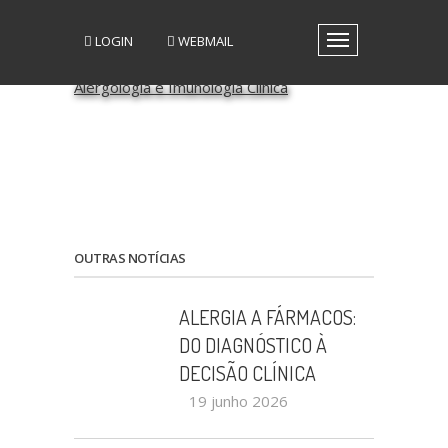
LOGIN
WEBMAIL
Toggle
navigation
A SPAIC
GRUPOS DE INTERESSE
GRUPOS DE TRABALHO
RECURSOS
MEDIA
EVENTOS
PATROCÍNIO CIENTÍFICO
OUTRAS NOTÍCIAS
CONTACTOS
ALERGIA A FÁRMACOS:
DO DIAGNÓSTICO À
DECISÃO CLÍNICA
19 junho 2026