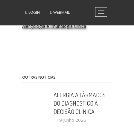
LOGIN
WEBMAIL
Toggle
navigation
A SPAIC
GRUPOS DE INTERESSE
GRUPOS DE TRABALHO
RECURSOS
MEDIA
EVENTOS
PATROCÍNIO CIENTÍFICO
OUTRAS NOTÍCIAS
CONTACTOS
ALERGIA A FÁRMACOS:
DO DIAGNÓSTICO À
DECISÃO CLÍNICA
19 junho 2026