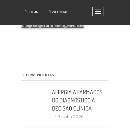
LOGIN
WEBMAIL
Toggle
navigation
A SPAIC
GRUPOS DE INTERESSE
GRUPOS DE TRABALHO
RECURSOS
MEDIA
EVENTOS
PATROCÍNIO CIENTÍFICO
OUTRAS NOTÍCIAS
CONTACTOS
ALERGIA A FÁRMACOS:
DO DIAGNÓSTICO À
DECISÃO CLÍNICA
19 junho 2026