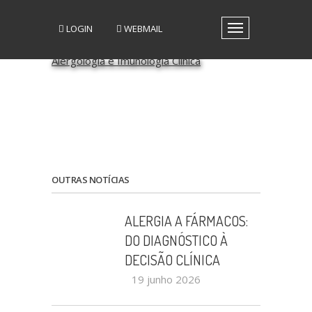
LOGIN
WEBMAIL
Toggle
navigation
A SPAIC
GRUPOS DE INTERESSE
GRUPOS DE TRABALHO
RECURSOS
MEDIA
EVENTOS
PATROCÍNIO CIENTÍFICO
OUTRAS NOTÍCIAS
CONTACTOS
ALERGIA A FÁRMACOS:
DO DIAGNÓSTICO À
DECISÃO CLÍNICA
19 junho 2026