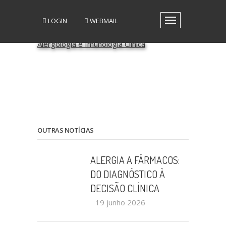
LOGIN
WEBMAIL
Toggle
navigation
A SPAIC
GRUPOS DE INTERESSE
GRUPOS DE TRABALHO
RECURSOS
MEDIA
EVENTOS
PATROCÍNIO CIENTÍFICO
OUTRAS NOTÍCIAS
CONTACTOS
ALERGIA A FÁRMACOS:
DO DIAGNÓSTICO À
DECISÃO CLÍNICA
19 junho 2026