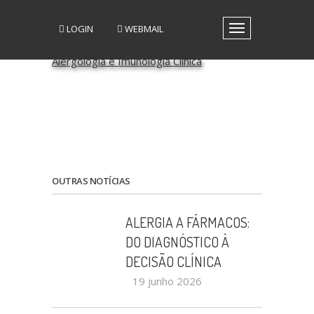
LOGIN
WEBMAIL
Toggle
navigation
A SPAIC
GRUPOS DE INTERESSE
GRUPOS DE TRABALHO
RECURSOS
MEDIA
EVENTOS
PATROCÍNIO CIENTÍFICO
OUTRAS NOTÍCIAS
CONTACTOS
ALERGIA A FÁRMACOS:
DO DIAGNÓSTICO À
DECISÃO CLÍNICA
19 junho 2026