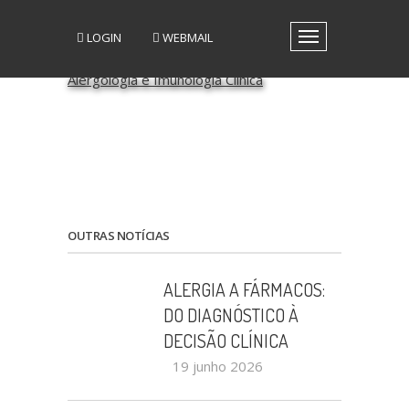
LOGIN
WEBMAIL
Toggle
navigation
A SPAIC
GRUPOS DE INTERESSE
GRUPOS DE TRABALHO
RECURSOS
MEDIA
EVENTOS
PATROCÍNIO CIENTÍFICO
OUTRAS NOTÍCIAS
CONTACTOS
ALERGIA A FÁRMACOS:
DO DIAGNÓSTICO À
DECISÃO CLÍNICA
19 junho 2026