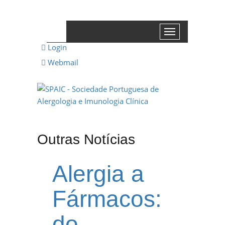
Toggle
navigation
Login
A SPAIC
Webmail
GRUPOS DE INTERESSE
GRUPOS DE TRABALHO
RECURSOS
MEDIA
Outras Notícias
EVENTOS
Alergia a
PATROCÍNIO CIENTÍFICO
Fármacos:
CONTACTOS
do