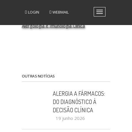
LOGIN
WEBMAIL
Toggle
navigation
A SPAIC
GRUPOS DE INTERESSE
GRUPOS DE TRABALHO
RECURSOS
MEDIA
EVENTOS
PATROCÍNIO CIENTÍFICO
OUTRAS NOTÍCIAS
CONTACTOS
ALERGIA A FÁRMACOS:
DO DIAGNÓSTICO À
DECISÃO CLÍNICA
19 junho 2026