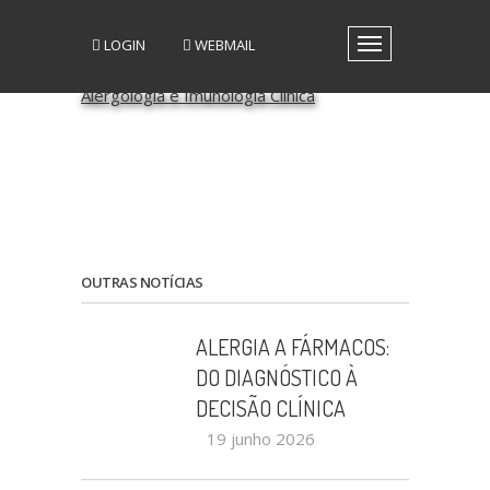
LOGIN
WEBMAIL
Toggle
navigation
A SPAIC
GRUPOS DE INTERESSE
GRUPOS DE TRABALHO
RECURSOS
MEDIA
EVENTOS
PATROCÍNIO CIENTÍFICO
OUTRAS NOTÍCIAS
CONTACTOS
ALERGIA A FÁRMACOS:
DO DIAGNÓSTICO À
DECISÃO CLÍNICA
19 junho 2026