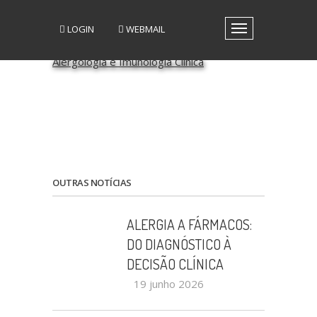
LOGIN
WEBMAIL
Toggle
navigation
A SPAIC
GRUPOS DE INTERESSE
GRUPOS DE TRABALHO
RECURSOS
MEDIA
EVENTOS
PATROCÍNIO CIENTÍFICO
OUTRAS NOTÍCIAS
CONTACTOS
ALERGIA A FÁRMACOS:
DO DIAGNÓSTICO À
DECISÃO CLÍNICA
19 junho 2026