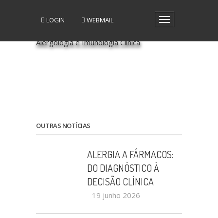
LOGIN
WEBMAIL
Toggle
navigation
A SPAIC
GRUPOS DE INTERESSE
GRUPOS DE TRABALHO
RECURSOS
MEDIA
EVENTOS
PATROCÍNIO CIENTÍFICO
OUTRAS NOTÍCIAS
CONTACTOS
ALERGIA A FÁRMACOS:
DO DIAGNÓSTICO À
DECISÃO CLÍNICA
19 junho 2026