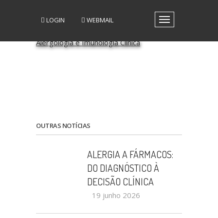
LOGIN
WEBMAIL
Toggle
navigation
A SPAIC
GRUPOS DE INTERESSE
GRUPOS DE TRABALHO
RECURSOS
MEDIA
EVENTOS
PATROCÍNIO CIENTÍFICO
OUTRAS NOTÍCIAS
CONTACTOS
ALERGIA A FÁRMACOS:
DO DIAGNÓSTICO À
DECISÃO CLÍNICA
19 junho 2026