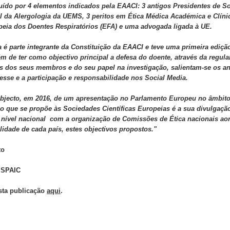
uído
por 4 elementos indicados pela EAACI
: 3
antigos Presidentes de So
al da Alergologia da UEMS, 3 peritos em Ética Médica Académica e Clíni
eia dos Doentes Respiratórios (EFA) e uma advogada ligada à UE.
 é parte integrante da
Constituição da
EAACI e teve uma primeira edição
ém de ter como objectivo principal a defesa do doente, através da regul
s dos seus membros e do seu papel na investigação, salientam-se os a
resse e a participação e responsabilidade nos Social Media.
objecto, em 2016, de um apresentação no Parlamento Europeu no âmbit
io que se propõe às Sociedades Científicas
Europeias é
a sua divulgaçã
nível nacional com a organização de Comissões de Ética nacionais aon
lidade de cada país, estes objectivos propostos."
to
 SPAIC
sta publicação
aqui
.