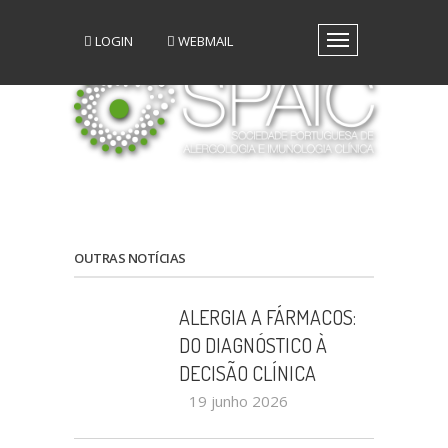
LOGIN
WEBMAIL
Toggle
navigation
A SPAIC
GRUPOS DE INTERESSE
GRUPOS DE TRABALHO
RECURSOS
MEDIA
EVENTOS
PATROCÍNIO CIENTÍFICO
OUTRAS NOTÍCIAS
CONTACTOS
ALERGIA A FÁRMACOS:
DO DIAGNÓSTICO À
DECISÃO CLÍNICA
19 junho 2026