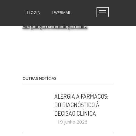
LOGIN
WEBMAIL
Toggle
navigation
A SPAIC
GRUPOS DE INTERESSE
GRUPOS DE TRABALHO
RECURSOS
MEDIA
EVENTOS
PATROCÍNIO CIENTÍFICO
OUTRAS NOTÍCIAS
CONTACTOS
ALERGIA A FÁRMACOS:
DO DIAGNÓSTICO À
DECISÃO CLÍNICA
19 junho 2026