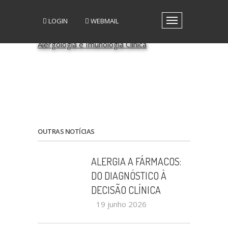
LOGIN
WEBMAIL
Toggle
navigation
A SPAIC
GRUPOS DE INTERESSE
GRUPOS DE TRABALHO
RECURSOS
MEDIA
EVENTOS
PATROCÍNIO CIENTÍFICO
OUTRAS NOTÍCIAS
CONTACTOS
ALERGIA A FÁRMACOS:
DO DIAGNÓSTICO À
DECISÃO CLÍNICA
19 junho 2026