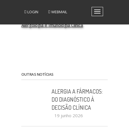
LOGIN
WEBMAIL
Toggle
navigation
A SPAIC
GRUPOS DE INTERESSE
GRUPOS DE TRABALHO
RECURSOS
MEDIA
EVENTOS
PATROCÍNIO CIENTÍFICO
OUTRAS NOTÍCIAS
CONTACTOS
ALERGIA A FÁRMACOS:
DO DIAGNÓSTICO À
DECISÃO CLÍNICA
19 junho 2026