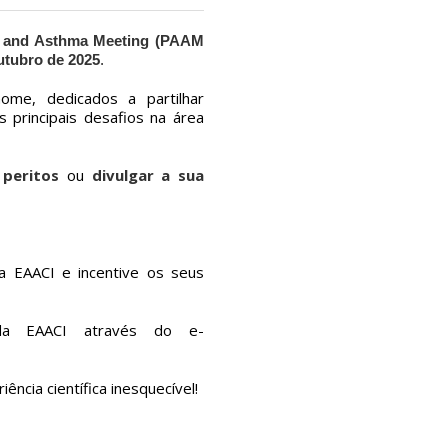
gy and Asthma Meeting (PAAM
utubro de 2025
.
ome, dedicados a partilhar
s principais desafios na área
peritos
ou
divulgar a sua
a EAACI e incentive os seus
 da EAACI através do e-
ncia científica inesquecível!