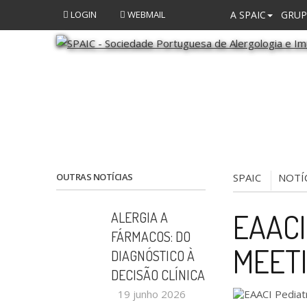
LOGIN
WEBMAIL
A SPAIC
GRUP
OUTRAS NOTÍCIAS
SPAIC
NOTÍ
EAACI
ALERGIA A
FÁRMACOS: DO
MEETI
DIAGNÓSTICO À
DECISÃO CLÍNICA
19 junho 2026