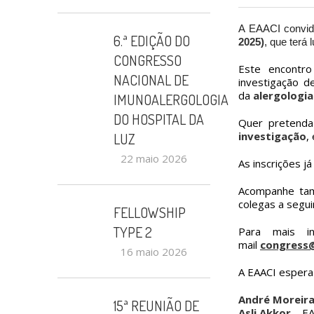
A EAACI convida
6.ª EDIÇÃO DO
2025)
, que terá 
CONGRESSO
Este encontro
NACIONAL DE
investigação de
da
alergologia
IMUNOALERGOLOGIA
DO HOSPITAL DA
Quer pretend
investigação
,
LUZ
22 maio 2026
As inscrições j
Acompanhe ta
colegas a segui
FELLOWSHIP
TYPE 2
Para mais i
mail
congress@
16 maio 2026
A EAACI espera 
André Moreir
15ª REUNIÃO DE
Asli Akkor
– EA