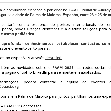
 a comunidade científica a participar no
EAACI Pediatric Aller
lugar na
cidade de Palma de Maiorca, Espanha, entre 23 e 25 de o
 contará com a presença de peritos internacionais de ren
 ponta, novos avanços científicos e a discutir soluções para o
 e asma pediátrica
.
a
aprofundar conhecimentos
,
estabelecer contactos com 
 este é o evento certo para si.
á estão disponíveis através
deste link
.
mbém as novidades sobre o
PAAM 2025
nas redes sociais d
r a página oficial no LinkedIn para se manterem atualizados.
nformações, poderá contactar a equipa de eventos
eaaci.org
.
por si em Palma de Maiorca para, juntos, partilharmos uma experiê
a
– EAACI VP Congresses
ACI NAIS Committee Chair