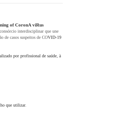
ening of CoronA viRus
onsórcio interdisciplinar que une
ão de casos suspeitos de CO
VID-19
lizado por profissional de saúde, à
o que utilizar.