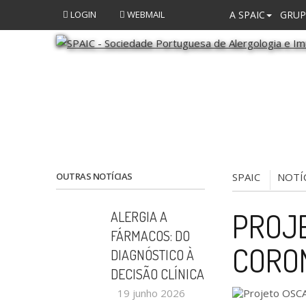
LOGIN
WEBMAIL
A SPAIC
GRUP
OUTRAS NOTÍCIAS
SPAIC
NOTÍ
PROJE
ALERGIA A
FÁRMACOS: DO
CORO
DIAGNÓSTICO À
DECISÃO CLÍNICA
19 junho 2026