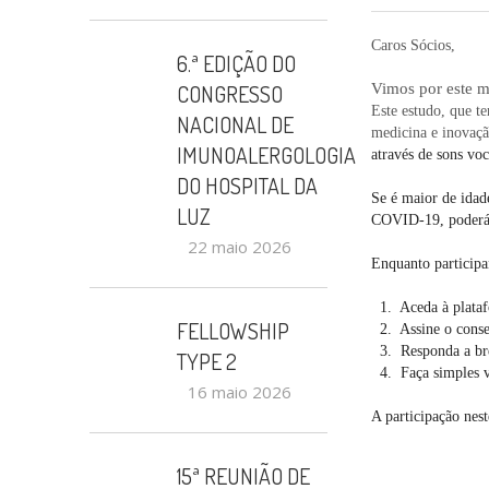
Caros Sócios,
6.ª EDIÇÃO DO
CONGRESSO
Vimos por este m
Este estudo, que t
NACIONAL DE
medicina e inovaçã
IMUNOALERGOLOGIA
através de sons vo
DO HOSPITAL DA
Se é maior de idade
LUZ
COVID-19, poderá p
22 maio 2026
Enquanto participa
1. Aceda à plataf
FELLOWSHIP
2. Assine o conse
3. Responda a brev
TYPE 2
4. Faça simples vo
16 maio 2026
A participação nes
15ª REUNIÃO DE