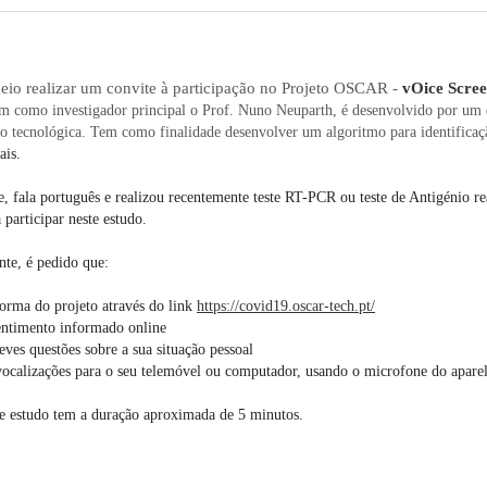
eio realizar um convite à participação no Projeto OSCAR -
vOice Scre
em como investigador principal o Prof. Nuno Neuparth, é desenvolvido por um c
o tecnológica. Tem como finalidade desenvolver um algoritmo para identificaç
cais.
, fala português e realizou recentemente teste RT-PCR ou teste de Antigénio rea
articipar neste estudo.
nte, é pedido que:
orma do projeto através do link
https://covid19.oscar-tech.pt/
ntimento informado online
es questões sobre a sua situação pessoal
calizações para o seu telemóvel ou computador, usando o microfone do aparelh
te estudo tem a duração aproximada de 5 minutos.