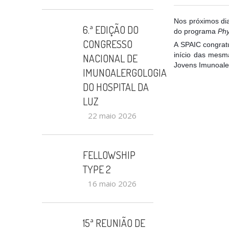
Nos próximos dia
6.ª EDIÇÃO DO
do programa
Phy
CONGRESSO
A SPAIC congratu
início das mes
NACIONAL DE
Jovens Imunoale
IMUNOALERGOLOGIA
DO HOSPITAL DA
LUZ
22 maio 2026
FELLOWSHIP
TYPE 2
16 maio 2026
15ª REUNIÃO DE