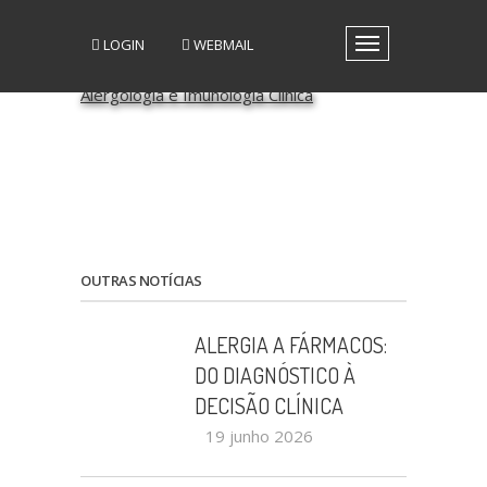
LOGIN
WEBMAIL
Toggle
navigation
A SPAIC
GRUPOS DE INTERESSE
GRUPOS DE TRABALHO
RECURSOS
MEDIA
EVENTOS
PATROCÍNIO CIENTÍFICO
OUTRAS NOTÍCIAS
CONTACTOS
ALERGIA A FÁRMACOS:
DO DIAGNÓSTICO À
DECISÃO CLÍNICA
19 junho 2026