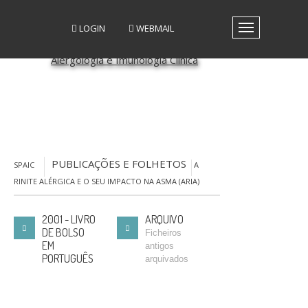
LOGIN
WEBMAIL
Toggle
navigation
A SPAIC
GRUPOS DE INTERESSE
GRUPOS DE TRABALHO
RECURSOS
MEDIA
EVENTOS
PUBLICAÇÕES E FOLHETOS
SPAIC
A
PATROCÍNIO CIENTÍFICO
RINITE ALÉRGICA E O SEU IMPACTO NA ASMA (ARIA)
CONTACTOS
2001 - LIVRO
ARQUIVO
DE BOLSO
Ficheiros
EM
antigos
PORTUGUÊS
arquivados