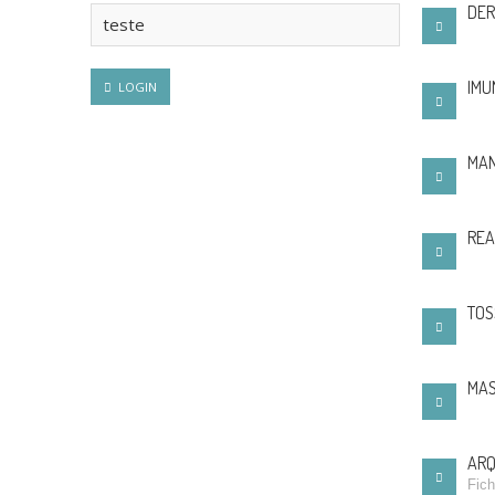
DER
teste
IMU
LOGIN
MAN
REA
TOS
MAS
ARQ
Fich