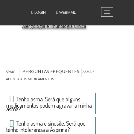
LOGIN
WEBMAIL
Toggle
navigation
A SPAIC
GRUPOS DE INTERESSE
GRUPOS DE TRABALHO
RECURSOS
MEDIA
EVENTOS
PERGUNTAS FREQUENTES
SPAIC
ASMA E
PATROCÍNIO CIENTÍFICO
ALERGIA AOS MEDICAMENTOS
CONTACTOS
Tenho asma. Será que alguns
medicamentos podem agravar a minha
asma?
Tenho asma e sinusite. Será que
tenho intolerância à Aspirina?